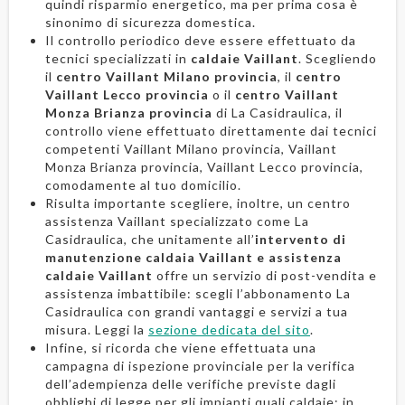
quindi risparmio energetico, ma per prima cosa è
sinonimo di sicurezza domestica.
Il controllo periodico deve essere effettuato da
tecnici specializzati in
caldaie Vaillant
. Scegliendo
il
centro Vaillant Milano provincia
, il
centro
Vaillant Lecco provincia
o il
centro Vaillant
Monza Brianza provincia
di La Casidraulica, il
controllo viene effettuato direttamente dai tecnici
competenti Vaillant Milano provincia, Vaillant
Monza Brianza provincia, Vaillant Lecco provincia,
comodamente al tuo domicilio.
Risulta importante scegliere, inoltre, un centro
assistenza Vaillant specializzato come La
Casidraulica, che unitamente all’
intervento di
manutenzione caldaia Vaillant e assistenza
caldaie Vaillant
offre un servizio di post-vendita e
assistenza imbattibile: scegli l’abbonamento La
Casidraulica con grandi vantaggi e servizi a tua
misura. Leggi la
sezione dedicata del sito
.
Infine, si ricorda che viene effettuata una
campagna di ispezione provinciale per la verifica
dell’adempienza delle verifiche previste dagli
obblighi di legge per gli impianti quali caldaie; in