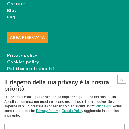
Contatti
Blog
Faq
AREA RISERVATA
Privacy policy
Cookies policy
Politica per la qualità
Il rispetto della tua privacy è la nostra
Seguici su Facebook
priorità
Utilizziamo i cookie per assicurarti la migliore esperienza nel nostro sito.
Accetta e continua per prestare il consenso all’uso di tutti i cookie. Se vuoi
saperne di più o prestare il consenso solo ad alcuni utilizzi
clicca qui
. Potrai
consultare le nostre
Privacy Policy
e
Cookie Policy
aggiornate in qualsiasi
momento.
La Casidraulica Srl
® 2026. All Rights Reserved. - Via del